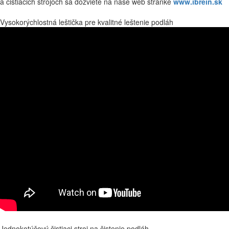
a čistiacich strojoch sa dozviete na naše web stránke
www.ibrein.sk
Vysokorýchlostná leštička pre kvalitné leštenie podláh
Jednokotúčový čistiaci stroj na čistenie podláh