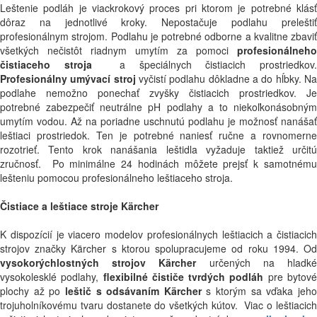
Leštenie podláh je viackrokový proces pri ktorom je potrebné klásť
dôraz na jednotlivé kroky. Nepostačuje podlahu preleštiť
profesionálnym strojom. Podlahu je potrebné odborne a kvalitne zbaviť
všetkých nečistôt riadnym umytím za pomoci
profesionálneho
čistiaceho stroja
a špeciálnych čistiacich prostriedkov
Profesionálny umývací stroj
vyčistí podlahu dôkladne a do hĺbky. N
podlahe nemožno ponechať zvyšky čistiacich prostriedkov. Je
potrebné zabezpečiť neutrálne pH podlahy a to niekoľkonásobným
umytím vodou. Až na poriadne uschnutú podlahu je možnosť nanášať
leštiaci prostriedok. Ten je potrebné naniesť ručne a rovnomerne
rozotrieť. Tento krok nanášania leštidla vyžaduje taktiež určitú
zručnosť. Po minimálne 24 hodinách môžete prejsť k samotnému
lešteniu pomocou profesionálneho leštiaceho stroja.
Čistiace a leštiace stroje Kärcher
K dispozícií je viacero modelov profesionálnych leštiacich a čistiacich
strojov značky Kärcher s ktorou spolupracujeme od roku 1994. Od
vysokorýchlostných strojov Kärcher
určených na hladk
vysokolesklé podlahy,
flexibilné čističe tvrdých podláh
pre bytov
plochy až po
leštič s odsávaním Kärcher
s ktorým sa vďaka jeh
trojuholníkovému tvaru dostanete do všetkých kútov. Viac o leštiacich