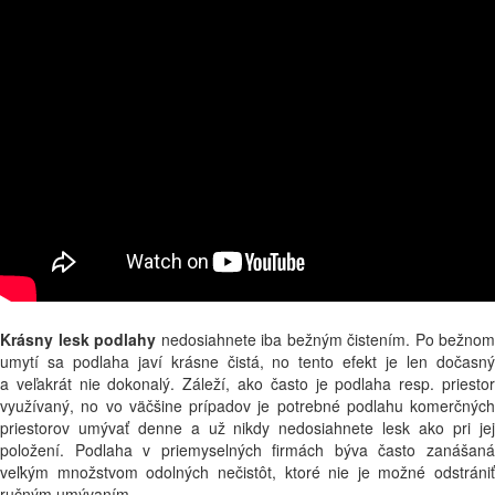
Krásny lesk podlahy
nedosiahnete iba bežným čistením. Po bežnom
umytí sa podlaha javí krásne čistá, no tento efekt je len dočasný
a veľakrát nie dokonalý. Záleží, ako často je podlaha resp. priestor
využívaný, no vo väčšine prípadov je potrebné podlahu komerčných
priestorov umývať denne a už nikdy nedosiahnete lesk ako pri jej
položení. Podlaha v priemyselných firmách býva často zanášaná
veľkým množstvom odolných nečistôt, ktoré nie je možné odstrániť
ručným umývaním.