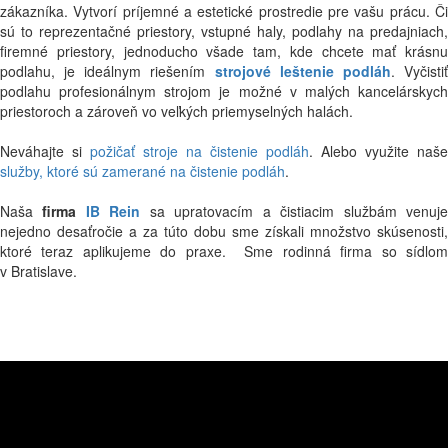
zákazníka. Vytvorí príjemné a estetické prostredie pre vašu prácu. Či
sú to reprezentačné priestory, vstupné haly, podlahy na predajniach,
firemné priestory, jednoducho všade tam, kde chcete mať krásnu
podlahu, je ideálnym riešením
strojové leštenie podláh
. Vyčisti
podlahu profesionálnym strojom je možné v malých kancelárskych
priestoroch a zároveň vo veľkých priemyselných halách.
Neváhajte si
požičať stroje na čistenie podláh
. Alebo využite naše
služby, ktoré sú zamerané na čistenie podláh
.
Naša
firma
IB Rein
sa upratovacím a čistiacim službám venuj
nejedno desaťročie a za túto dobu sme získali množstvo skúsenosti,
ktoré teraz aplikujeme do praxe. Sme rodinná firma so sídlom
v Bratislave.