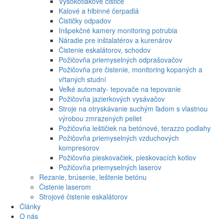
Vysokotlakové čističe
Kalové a hlbinné čerpadlá
Čističky odpadov
Inšpekčné kamery monitoring potrubia
Náradie pre inštalatérov a kurenárov
Čistenie eskalátorov, schodov
Požičovňa priemyselných odprašovačov
Požičovňa pre čistenie, monitoring kopaných a
vŕtaných studní
Veľké automaty- tepovače na tepovanie
Požičovňa jazierkových vysávačov
Stroje na otryskávanie suchým ľadom s vlastnou
výrobou zmrazených peliet
Požičovňa leštičiek na betónové, terazzo podlahy
Požičovňa priemyselných vzduchových
kompresorov
Požičovňa pieskovačiek, pieskovacích kotlov
Požičovňa priemyselných laserov
Rezanie, brúsenie, leštenie betónu
Čistenie laserom
Strojové čistenie eskalátorov
Články
O nás