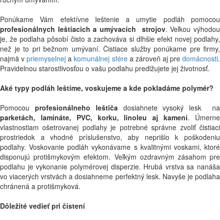
Ponúkame Vám efektívne leštenie a umytie podláh pomocou
profesionálnych leštiacich a umývacích strojov
. Veľkou výhodo
je, že podlaha pôsobí čisto a zachováva si dlhšie efekt novej podlahy,
než je to pri bežnom umývaní. Čistiace služby ponúkame pre firmy,
najmä v
priemyselnej
a
komunálnej sfére
a zároveň aj pre
domácnosti
Pravidelnou starostlivosťou o vašu podlahu predlžujete jej životnosť.
Aké typy podláh leštíme, voskujeme a kde pokladáme polymér?
Pomocou
profesionálneho leštiča
dosiahnete vysoký lesk n
parketách, lamináte, PVC, korku, linoleu aj kameni
. Úmern
vlastnostiam ošetrovanej podlahy je potrebné správne zvoliť čistiaci
prostriedok a vhodné príslušenstvo, aby neprišlo k poškodeniu
podlahy. Voskovanie podláh vykonávame s kvalitnými voskami, ktoré
disponujú protišmykovým efektom. Veľkým ozdravným zásahom pre
podlahu je vykonanie polymérovej disperzie. Hrubá vrstva sa nanáša
vo viacerých vrstvách a dosiahneme perfektný lesk. Navyše je podlaha
chránená a protišmyková.
Dôležité vedieť pri čistení