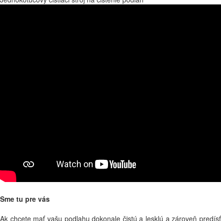
Sme tu pre vás
Ak chcete mať vašu podlahu dokonale čistú a lesklú a zároveň predísť