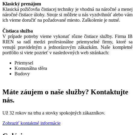
Klasický prenájom
Klasická požičovňa čistiacej techniky je vhodná na náročné a menej
náročné čistiace úlohy. Stroje si môžete u nás vyzdvihnúť alebo vám
ich vieme doručiť na požadované miesto. Zaškolenie je nutné.
Čistiaca služba
V prípade potreby vieme vykonať rôzne čistiace služby. Firma IB
RIEN sa radí medzi profesionálne priemyselné firmy, ktoré sa
venujú pravidelným a jednorázovým zákazkám. Naše kompletné
portfólio si viete pozrieť v nasledovných web stránkach:
Priemysel
Komunálna sféra
Budovy
Máte záujem o naše služby? Kontaktujte
nás.
Už 32 rokov na trhu a stovky spokojných zákazníkov.
Zobraziť kontaktné informácie