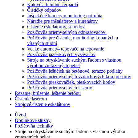
Kalové a hlbinné čerpadlá
Čističky odpadov
Inšpekčné kamery monitoring potrubia
Náradie pre inštalatérov a kurenárov
Čistenie eskalátorov, schodov
Požičovňa priemyselných odprašovačov
Požičovňa pre čistenie, monitoring kopaných a
vŕtaných studní
Veľké automaty- tepovače na tepovanie
Požičovňa jazierkových vysávačov
Stroje na otryskávanie suchým ľadom s vlastnou
výrobou zmrazených peliet
Požičovňa leštičiek na betónové, terazzo podlahy
Požičovňa priemyselných vzduchových kompresorov
Požičovňa pieskovačiek, pieskovacích kotlov
Požičovňa priemyselných laserov
Rezanie, brúsenie, leštenie betónu
Čistenie laserom
Strojové čistenie eskalátorov
Úvod
Doplnkové služby
Požičovňa techniky
Stroje na otryskávanie suchým ľadom s vlastnou výrobou
zmrazených peliet