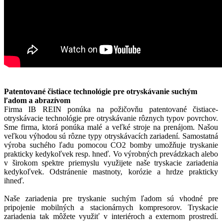
Patentované čistiace technológie pre otryskávanie suchým
ľadom a abrazívom
Firma IB REIN ponúka na požičovňu patentované čistiace-
otryskávacie technológie pre otryskávanie rôznych typov povrchov.
Sme firma, ktorá ponúka malé a veľké stroje na prenájom. Našou
veľkou výhodou sú rôzne typy otryskávacích zariadení. Samostatná
výroba suchého ľadu pomocou CO2 bomby umožňuje tryskanie
prakticky kedykoľvek resp. hneď. Vo výrobných prevádzkach alebo
v širokom spektre priemyslu využijete naše tryskacie zariadenia
kedykoľvek. Odstránenie mastnoty, korózie a hrdze prakticky
ihneď.
Naše zariadenia pre tryskanie suchým ľadom sú vhodné pre
pripojenie mobilných a stacionárnych kompresorov. Tryskacie
zariadenia tak môžete využiť v interiéroch a externom prostredí.