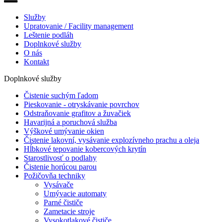
Služby
Upratovanie / Facility management
Leštenie podláh
Doplnkové služby
O nás
Kontakt
Doplnkové služby
Čistenie suchým ľadom
Pieskovanie - otryskávanie povrchov
Odstraňovanie grafitov a žuvačiek
Havarijná a poruchová služba
Výškové umývanie okien
Čistenie lakovní, vysávanie explozívneho prachu a oleja
Hĺbkové tepovanie kobercových krytín
Starostlivosť o podlahy
Čistenie horúcou parou
Požičovňa techniky
Vysávače
Umývacie automaty
Parné čističe
Zametacie stroje
Vysokotlakové čističe