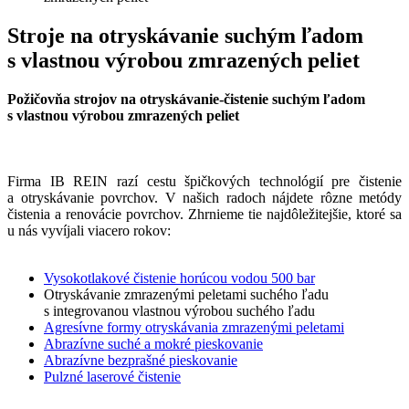
Stroje na otryskávanie suchým ľadom
s vlastnou výrobou zmrazených peliet
Požičovňa strojov na otryskávanie-čistenie suchým ľadom
s vlastnou výrobou zmrazených peliet
Firma IB REIN razí cestu špičkových technológií pre čistenie
a otryskávanie povrchov. V našich radoch nájdete rôzne metódy
čistenia a renovácie povrchov. Zhrnieme tie najdôležitejšie, ktoré sa
u nás vyvíjali viacero rokov:
Vysokotlakové čistenie horúcou vodou 500 bar
Otryskávanie zmrazenými peletami suchého ľadu
s integrovanou vlastnou výrobou suchého ľadu
Agresívne formy otryskávania zmrazenými peletami
Abrazívne suché a mokré pieskovanie
Abrazívne bezprašné pieskovanie
Pulzné laserové čistenie