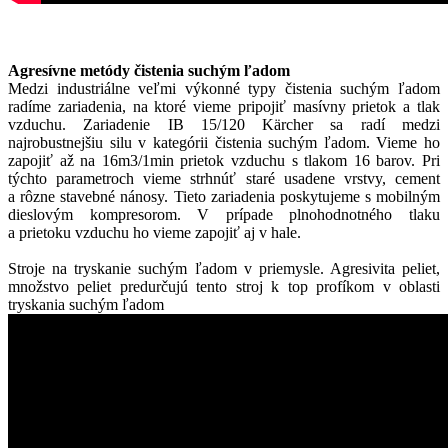
Agresívne metódy čistenia suchým ľadom
Medzi industriálne veľmi výkonné typy čistenia suchým ľadom
radíme zariadenia, na ktoré vieme pripojiť masívny prietok a tlak
vzduchu. Zariadenie IB 15/120 Kärcher sa radí medzi
najrobustnejšiu silu v kategórii čistenia suchým ľadom. Vieme ho
zapojiť až na 16m3/1min prietok vzduchu s tlakom 16 barov. Pri
týchto parametroch vieme strhnúť staré usadene vrstvy, cement
a rôzne stavebné nánosy. Tieto zariadenia poskytujeme s mobilným
dieslovým kompresorom. V prípade plnohodnotného tlaku
a prietoku vzduchu ho vieme zapojiť aj v hale.
Stroje na tryskanie suchým ľadom v priemysle. Agresivita peliet,
množstvo peliet predurčujú tento stroj k top profíkom v oblasti
tryskania suchým ľadom