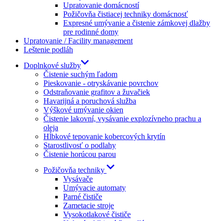
Upratovanie domácností
Požičovňa čistiacej techniky domácnosť
Expresné umývanie a čistenie zámkovej dlažby
pre rodinné domy
Upratovanie / Facility management
Leštenie podláh
Doplnkové služby
Čistenie suchým ľadom
Pieskovanie - otryskávanie povrchov
Odstraňovanie grafitov a žuvačiek
Havarijná a poruchová služba
Výškové umývanie okien
Čistenie lakovní, vysávanie explozívneho prachu a
oleja
Hĺbkové tepovanie kobercových krytín
Starostlivosť o podlahy
Čistenie horúcou parou
Požičovňa techniky
Vysávače
Umývacie automaty
Parné čističe
Zametacie stroje
Vysokotlakové čističe