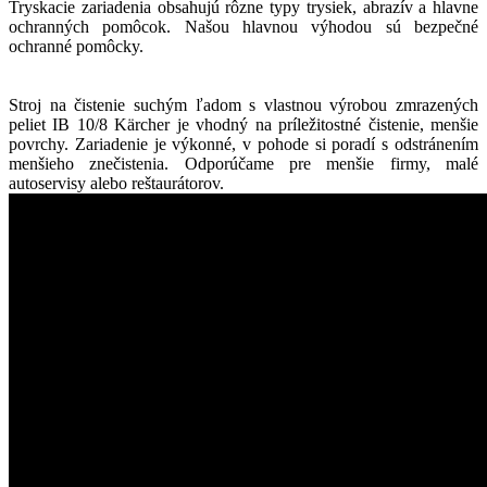
Tryskacie zariadenia obsahujú rôzne typy trysiek, abrazív a hlavne
ochranných pomôcok. Našou hlavnou výhodou sú bezpečné
ochranné pomôcky.
Stroj na čistenie suchým ľadom s vlastnou výrobou zmrazených
peliet IB 10/8 Kärcher je vhodný na príležitostné čistenie, menšie
povrchy. Zariadenie je výkonné, v pohode si poradí s odstránením
menšieho znečistenia. Odporúčame pre menšie firmy, malé
autoservisy alebo reštaurátorov.