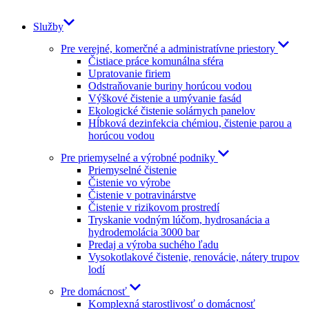
Služby
Pre verejné, komerčné a administratívne priestory
Čistiace práce komunálna sféra
Upratovanie firiem
Odstraňovanie buriny horúcou vodou
Výškové čistenie a umývanie fasád
Ekologické čistenie solárnych panelov
Hĺbková dezinfekcia chémiou, čistenie parou a
horúcou vodou
Pre priemyselné a výrobné podniky
Priemyselné čistenie
Čistenie vo výrobe
Čistenie v potravinárstve
Čistenie v rizikovom prostredí
Tryskanie vodným lúčom, hydrosanácia a
hydrodemolácia 3000 bar
Predaj a výroba suchého ľadu
Vysokotlakové čistenie, renovácie, nátery trupov
lodí
Pre domácnosť
Komplexná starostlivosť o domácnosť