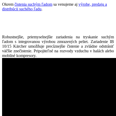
Okrem
čistenia suchým ľadom
sa venujeme aj
výrobe, predaju a
distribúcii suchého ľadu
.
Robustnejšie, priemyselnejšie zariadenia na tryskanie suchým
ľadom s integrovanou výrobou zmrazených peliet. Zariadenie IB
10/15 Kärcher umožňuje precíznejšie čistenie a zvládne odstrániť
väčšie znečistenie. Pripojiteľné na rozvody vzduchu v halách alebo
mobilné kompresory.