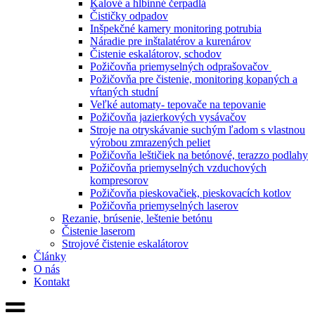
Kalové a hlbinné čerpadlá
Čističky odpadov
Inšpekčné kamery monitoring potrubia
Náradie pre inštalatérov a kurenárov
Čistenie eskalátorov, schodov
Požičovňa priemyselných odprašovačov
Požičovňa pre čistenie, monitoring kopaných a
vŕtaných studní
Veľké automaty- tepovače na tepovanie
Požičovňa jazierkových vysávačov
Stroje na otryskávanie suchým ľadom s vlastnou
výrobou zmrazených peliet
Požičovňa leštičiek na betónové, terazzo podlahy
Požičovňa priemyselných vzduchových
kompresorov
Požičovňa pieskovačiek, pieskovacích kotlov
Požičovňa priemyselných laserov
Rezanie, brúsenie, leštenie betónu
Čistenie laserom
Strojové čistenie eskalátorov
Články
O nás
Kontakt